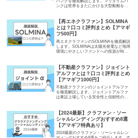
バンクを徹底解説します。マリタイムバ
ンクは世界をまたにかける大型船舶を担
保に、事業融資する信頼性と将来性のあ
る新しい投資商品です。マリタイムバン
クの口コミ評判からキャンペーン情報も
【再エネクラファン】SOLMINA
お伝えします。
とは？口コミ評判まとめ【アマギ
フ500円】
再エネクラファンのSOLMINAを徹底解説
します。SOLMINAは太陽光発電など地球
環境にやさしいファンドへの投資が特徴
のクラファンです。リターンを求めるだ
けでなく、地球保全に寄与したい人には
うってつけの投資です。また、お得なキ
【不動産クラファン】ジョイント
ャンペーン情報もお伝えします。
アルファとは？口コミ評判まとめ
【アマギフ1000円】
不動産クラファンのジョイントアルファ
を徹底解説します。ジョイントアルファ
は東証上場している安全性と信頼性の高
い不動産クラファンです。全国への分散
投資や高い劣後出資など安定性を高める
対策を取っています。お得なキャンペー
【2024最新】クラファン・ソー
ン情報もお伝えします。
シャルレンディングおすすめ8選
【アマギフ特典あり】
2024最新のクラファン・ソーシャルレン
ディングおすすめ8選をご紹介します。す