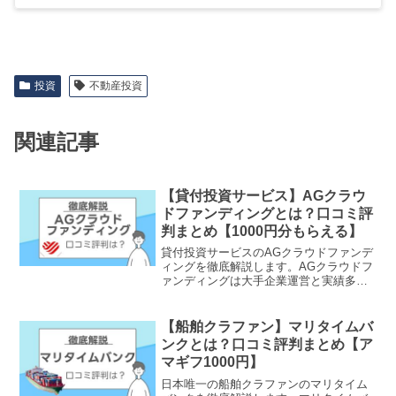
投資
不動産投資
関連記事
【貸付投資サービス】AGクラウ
ドファンディングとは？口コミ評
判まとめ【1000円分もらえる】
貸付投資サービスのAGクラウドファンデ
ィングを徹底解説します。AGクラウドフ
ァンディングは大手企業運営と実績多数
で信頼性の高い投資会社です。利回りの
高さか安定性の高さかを選んで投資でき
ます。お得なキャンペーンも実施中で
【船舶クラファン】マリタイムバ
す。
ンクとは？口コミ評判まとめ【ア
マギフ1000円】
日本唯一の船舶クラファンのマリタイム