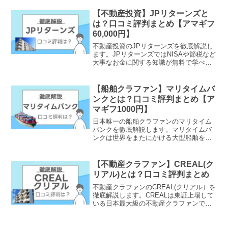
ァンです。また、税理士やFPの専門家の
サポートも受けられます。お得なキャン
【不動産投資】JPリターンズと
ペーンも実施中です。
は？口コミ評判まとめ【アマギフ
60,000円】
不動産投資のJPリターンズを徹底解説し
ます。JPリターンズではNISAや節税など
大事なお金に関する知識が無料で学べる
無料セミナーが受けられます。また、扱
っている物件は首都圏で豊富に用意され
ておりニーズが高いです。お得なキャン
【船舶クラファン】マリタイムバ
ペーンも実施中です。
ンクとは？口コミ評判まとめ【ア
マギフ1000円】
日本唯一の船舶クラファンのマリタイム
バンクを徹底解説します。マリタイムバ
ンクは世界をまたにかける大型船舶を担
保に、事業融資する信頼性と将来性のあ
る新しい投資商品です。マリタイムバン
クの口コミ評判からキャンペーン情報も
【不動産クラファン】CREAL(ク
お伝えします。
リアル)とは？口コミ評判まとめ
不動産クラファンのCREAL(クリアル）を
徹底解説します。CREALは東証上場して
いる日本最大級の不動産クラファンで
す。これまで元本割れは一度もなく、信
頼性の高い投資会社です。お得なキャン
ペーン情報もお伝えします。