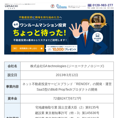
会社名
株式会社GA technologies (ジーエーテクノロジーズ)
設立日
2013年3月12日
ネット不動産投資サービスブランド「RENOSY」の開発・運営
事業内容
SaaS型のBtoB PropTechプロダクトの開発
資本金
72億6247万6717円
宅地建物取引業 国土交通大臣（2）第9135号
建設業 東京都知事許可（特－3）第145636号