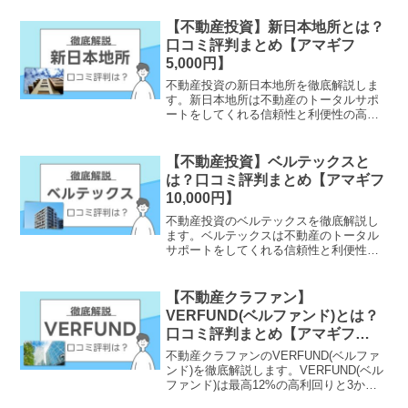
【不動産投資】新日本地所とは？
口コミ評判まとめ【アマギフ
5,000円】
不動産投資の新日本地所を徹底解説しま
す。新日本地所は不動産のトータルサポ
ートをしてくれる信頼性と利便性の高い
不動産投資会社です。管理や売却など不
動産の全般的な業務をお願いできます。
また、お得なキャンペーンも実施中で
【不動産投資】ベルテックスと
す。
は？口コミ評判まとめ【アマギフ
10,000円】
不動産投資のベルテックスを徹底解説し
ます。ベルテックスは不動産のトータル
サポートをしてくれる信頼性と利便性の
高い不動産投資会社です。多くの銀行と
提携しており、有利な条件の融資元を選
べます。また、お得なキャンペーンも実
【不動産クラファン】
施中です。
VERFUND(ベルファンド)とは？
口コミ評判まとめ【アマギフ
1000円】
不動産クラファンのVERFUND(ベルファ
ンド)を徹底解説します。VERFUND(ベル
ファンド)は最高12%の高利回りと3か月
という短運用期間が特徴の不動産クラフ